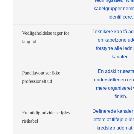
ledningsstier, hvil
kabelgrupper nemm
identificere.
Teknikere kan få ad
Vedligeholdelse tager for
én kabelzone ud
lang tid
forstyrre alle ledn
kanalen.
En adskilt rutestr
Panellayout ser ikke
understøtter en re
professionelt ud
mere organiseret 
finish.
Definerede kanaler 
Fremtidig udvidelse føles
lettere at tilføje ell
risikabel
kredsløb uden at 