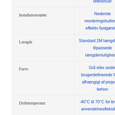
referencer
Nederste
Installationsstøtte
monteringshuller
effektiv fastgøre
Standard 2M læng
Længde
tilpassede
længdemulighe
Grå eller andr
Farve
brugerdefinerede f
afhængigt af proje
behov
-40°C til 70°C for b
Driftstemperatur
anvendelsesfleksibi