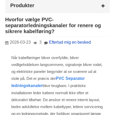
Produkter
Hvorfor vælge PVC-
separatorledningskanaler for renere og
sikrere kabelføring?
2026-03-23
3
Efterlad mig en besked
Når kabelføringer bliver overfyldte, bliver
vedligeholdelsen langsommere, signalveje bliver rodet,
og elektriske paneler begynder at se sværere ud at
stole på. Det er præcis der
P
V
C Separator
ledningskanaler
blive brugbare. I praktiske
installationer leder købere normalt ikke efter et
dekorativt tilbehør. De ønsker et renere internt layout,
bedre adskillelse mellem kabeltyper, lettere servicering
og en ledningsmetode, der forbliver organiseret længe