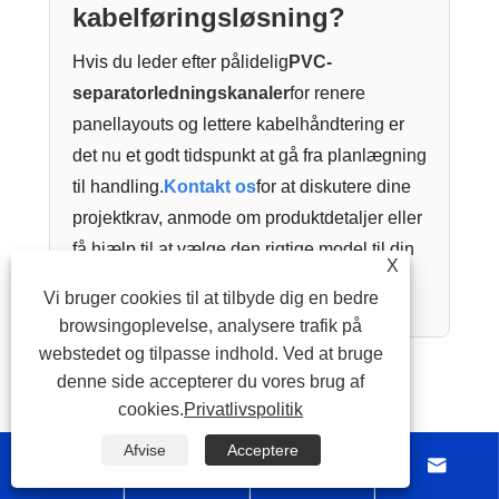
kabelføringsløsning?
Hvis du leder efter pålidelig
PVC-
separatorledningskanaler
for renere
panellayouts og lettere kabelhåndtering er
det nu et godt tidspunkt at gå fra planlægning
til handling.
Kontakt os
for at diskutere dine
projektkrav, anmode om produktdetaljer eller
få hjælp til at vælge den rigtige model til din
X
installation.
Vi bruger cookies til at tilbyde dig en bedre
browsingoplevelse, analysere trafik på
webstedet og tilpasse indhold. Ved at bruge
denne side accepterer du vores brug af
Facebook
X
WhatsApp
Pinterest
LinkedIn
Share
cookies.
Privatlivspolitik
Afvise
Acceptere
Tidligere :




Hvorfor er slidsede PVC-ledningskanaler et smart valg til