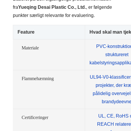
fra
Yueqing Desai Plastic Co., Ltd.
, er følgende
punkter særligt relevante for evaluering.
Feature
Hvad skal man tje
PVC-konstruktion
Materiale
struktureret
kabelstyringsapplik
UL94-V0-klassificer
Flammehæmning
projekter, der kr
pålidelig overvejel
brandydeevn
UL, CE, RoHS 
Certificeringer
REACH relater