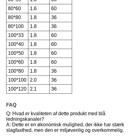
80*60
1.6
60
80*80
1.8
36
80*100
1.8
36
100*33
1.8
60
100*40
1.8
60
100*50
1.8
60
100*60
1.8
60
100*80
1.8
36
100*100
2.0
36
100*120
2.1
36
FAQ
Q: Hvad er kvaliteten af ​​dette produkt med blå
ledningskanaler?
A: Dette er en økonomisk mulighed, der ikke har stærk
slagfasthed, men den er miljøvenlig og overkommelig.