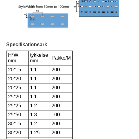
Specifikationsark
H*W
tykkelse
Pakke/M
mm
mm
20*15
1.1
200
20*20
1.1
200
20*25
1.1
200
25*20
1.1
200
25*25
1.2
200
25*50
1.3
100
30*15
1.2
200
30*20
1.25
200