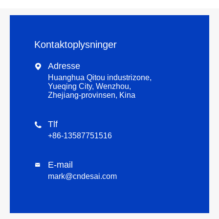
Kontaktoplysninger
Adresse

Huanghua Qitou industrizone,
Yueqing City, Wenzhou,
Zhejiang-provinsen, Kina
Tlf

+86-13587751516
E-mail

mark@cndesai.com