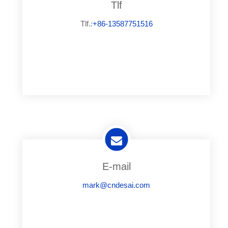
Tlf
Tlf.:
+86-13587751516
E-mail
mark@cndesai.com