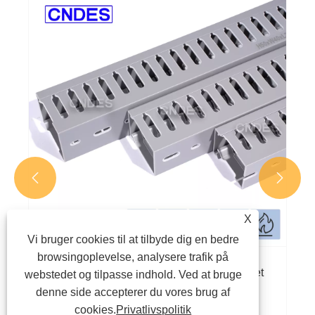


X
Vi bruger cookies til at tilbyde dig en bedre
browsingoplevelse, analysere trafik på
Hvorfor er slidsede PVC-ledningskanaler et
webstedet og tilpasse indhold. Ved at bruge
smart valg til moderne kabelstyring?
denne side accepterer du vores brug af
cookies.
Privatlivspolitik