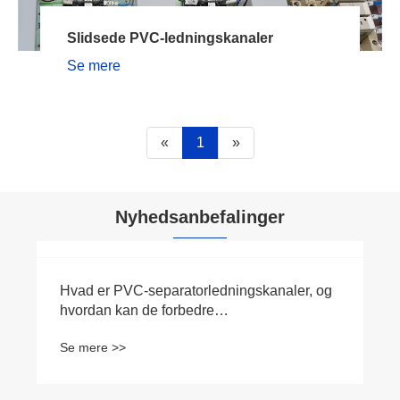
Slidsede PVC-ledningskanaler
Se mere
«
1
»
Nyhedsanbefalinger
Hvad er PVC-separatorledningskanaler, og
hvordan kan de forbedre
kabelstyringseffektiviteten i industrielle
Se mere >>
kontrolpaneler