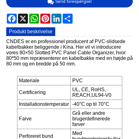
Send forespørgsel
Facebook
X
WhatsApp
Pinterest
LinkedIn
Share
Produkt beskrivelse
CNDES er en professionel producent af PVC-slidsede
kabelbakker beliggende i Kina. Her vil vi introducere
vores 80×50 Slotted PVC Panel Cable Organizer, hvor
80*50 mm repræsenterer en kabelbakke med en højde på
80 mm og en bredde på 50 mm.
Materiale
PVC
UL, CE, RoHS,
Certificering
REACH,UL94-V0
Installationstemperatur
-40°C op til 70°C
Grå eller andre
Farve
brugerdefinerede
farver
Med
Perforeret bund
bundmonteringshuller