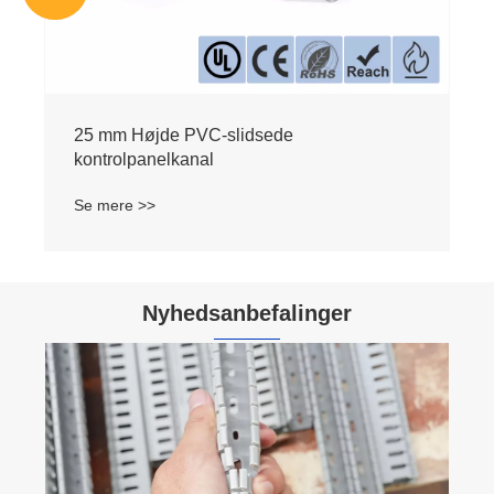
Nyhedsanbefalinger
Hvilke PVC-ledningskanaler med massiv
væg er vigtigst for sikker og ren kabelføring?
Se mere >>